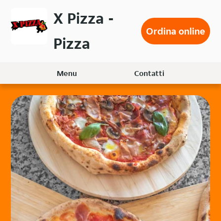
Passa
X Pizza -
al
Ordina online
contenuto
Pizza
principale
Menu
Contatti